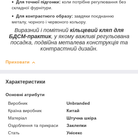
Для точної підгонки:
коли потрібне регулювання без
складної фурнітури.
Для контрастного образу:
завдяки поєднанню
металу, чорного і червоного кольору.
Виразний і помітний
кільцевий кляп для
БДСМ-практик
, у якому важливі регульована
посадка, подвійна металева конструкція та
контрастний дизайн.
Приховати
Характеристики
Основні атрибути
Виробник
Unbranded
Країна виробник
Китай
Матеріал
Штучна шкіра
Оздоблення та прикраси
Заклепки
Стать
Унісекс