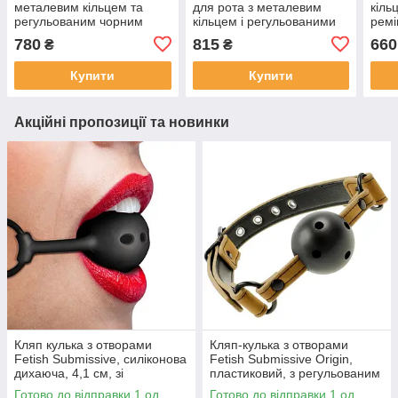
металевим кільцем та
для рота з металевим
кіль
регульованим чорним
кільцем і регульованими
ремі
ремінцем
ремінцями чорний
780
815
660
₴
₴
Купити
Купити
Акційні пропозиції та новинки
Кляп кулька з отворами
Кляп-кулька з отворами
Fetish Submissive, силіконова
Fetish Submissive Origin,
дихаюча, 4,1 см, зі
пластиковий, з регульованим
швидкознімною пряжкою
ремінцем
Готово до відправки 1 од.
Готово до відправки 1 од.