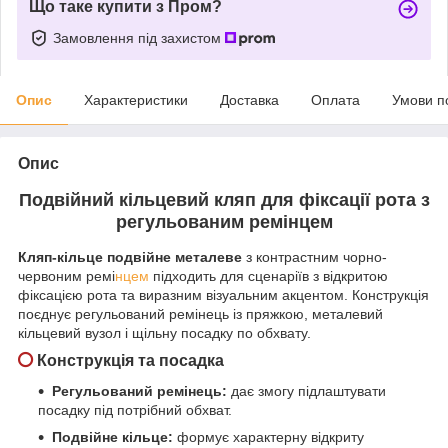
Що таке купити з Пром?
Замовлення під захистом
Опис
Характеристики
Доставка
Оплата
Умови п
Опис
Подвійний кільцевий кляп для фіксації рота з
регульованим ремінцем
Кляп-кільце подвійне металеве
з контрастним чорно-
червоним ремі
нцем
підходить для сценаріїв з відкритою
фіксацією рота та виразним візуальним акцентом. Конструкція
поєднує регульований ремінець із пряжкою, металевий
кільцевий вузол і щільну посадку по обхвату.
Конструкція та посадка
Регульований ремінець:
дає змогу підлаштувати
посадку під потрібний обхват.
Подвійне кільце:
формує характерну відкриту