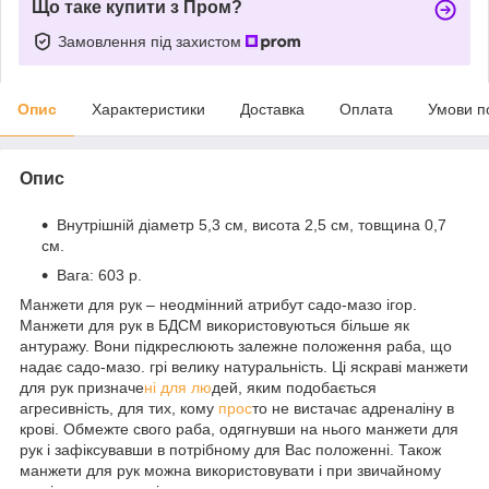
Що таке купити з Пром?
Замовлення під захистом
Опис
Характеристики
Доставка
Оплата
Умови п
Опис
Внутрішній діаметр 5,3 см, висота 2,5 см, товщина 0,7
см.
Вага: 603 р.
Манжети для рук – неодмінний атрибут садо-мазо ігор.
Манжети для рук в БДСМ використовуються більше як
антуражу. Вони підкреслюють залежне положення раба, що
надає садо-мазо. грі велику натуральність. Ці яскраві манжети
для рук призначе
ні для лю
дей, яким подобається
агресивність, для тих, кому
прос
то не вистачає адреналіну в
крові. Обмежте свого раба, одягнувши на нього манжети для
рук і зафіксувавши в потрібному для Вас положенні. Також
манжети для рук можна використовувати і при звичайному