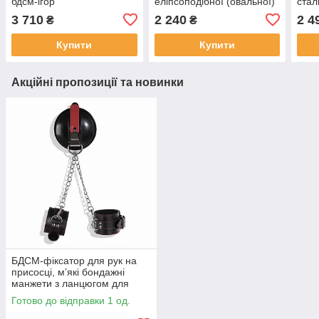
бдсм-ігор
еліпсоподібної (овальної)
стал
форми для бдсм-ігор
Жіно
3 710
2 240
2 4
₴
₴
Купити
Купити
Акційні пропозиції та новинки
БДСМ-фіксатор для рук на
присосці, м’які бондажні
манжети з ланцюгом для
душу та гладких поверхонь
Готово до відправки 1 од.