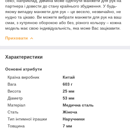
сексі, наприклад, дівчина може одягнути манжети для рук на
партнера і довести до стану крайнього збудження. У будь-
якому випадку манжети для рук – це весело, незвичайно, не
нудно та цікаво. Ви можете вибрати манжети для рук на ваш
смак, з хутряною оборокою або без, різного кольору – кожна
модель має свою індивідуальність, яка може Вас зацікавити.
Приховати
Характеристики
Основні атрибути
Країна виробник
Китай
Вага
603 г
Висота
25 мм
Діаметр
53 мм
Матеріал
Медична сталь
Стать
Жіноча
Тип інтимної іграшки
Наручники
Товщина
7 мм