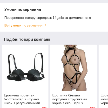
Умови повернення
Повернення товару впродовж 14 днів за домовленістю
Всі умови повернення
Подібні товари компанії
Еротична портупея
Еротична білизна
Ерот
бюстгальтер з штучної
портупея з трусиками
комп
шкіри з регульованими
чорна з еко-шкіри з
чорн
лямками чорний
вирізам та кільцями S/M
знім