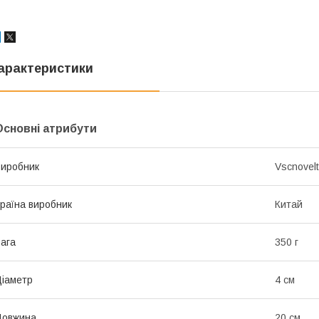
арактеристики
Основні атрибути
иробник
Vscnovel
раїна виробник
Китай
ага
350 г
іаметр
4 см
Довжина
20 см