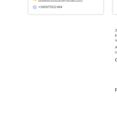
+380975332484
З
в
ч
А
г