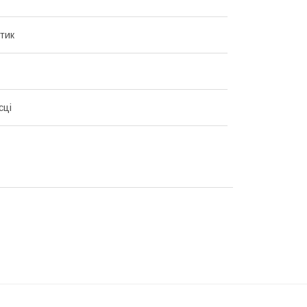
тик
сці