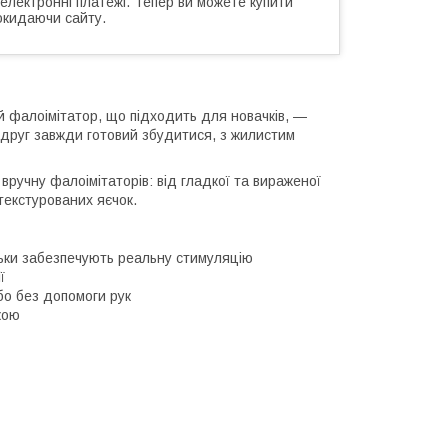
 електронні платежі. Тепер ви можете купити
окидаючи сайту.
й фалоімітатор, що підходить для новачків, —
й друг завжди готовий збудитися, з жилистим
ручну фалоімітаторів: від гладкої та вираженої
текстурованих яєчок.
ульки забезпечують реальну стимуляцію
ї
бо без допомоги рук
кою