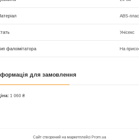
атеріал
ABS-плас
тать
Унісекс
ип фалоімітатора
На присо
нформація для замовлення
іна:
1 060 ₴
Сайт створений на маркетплейсі
Prom.ua