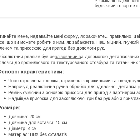
У компанії підключені
будь-який товар не п
гинайте мене, надавайте мені форму, як захочете... правильно, це
се, що ви можете робити з ним, як забажаєте. Наш міцний, гнучки
леном та присоскою для пригод без допомоги рук.
бсолютний реалізм був ре
алізований з
а допомогою деталізованих в
оловки до прожилкового та текстурованого стовбура та титанічних 
Основні характеристики:
Чітко окреслена головка, стрижень із прожилками та тверді к
Напрочуд реалістична ручна обробка для ідеальної деталізаці
Ремінь сумісний з основою присоски для пригод з партнером а
Надміцна присоска для захоплюючої гри без рук або з прив'яз
Розміри:
Довжина: 20 см
Довжина для вставки: 15 см
Діаметр: 4 см
Матеріал: ПВХ без фталатів