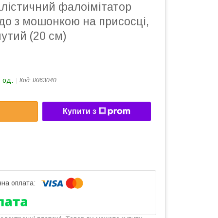
алістичний фалоімітатор
до з мошонкою на присосці,
нутий (20 см)
 од.
Код:
IXI63040
Купити з