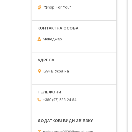
"$hop For You"
Менеджер
Буча, Україна
+380 (97) 533-24-84
ruslanprom2020@gmail.com