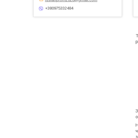
+380975332484
T
р
З
о
Н
ч
з