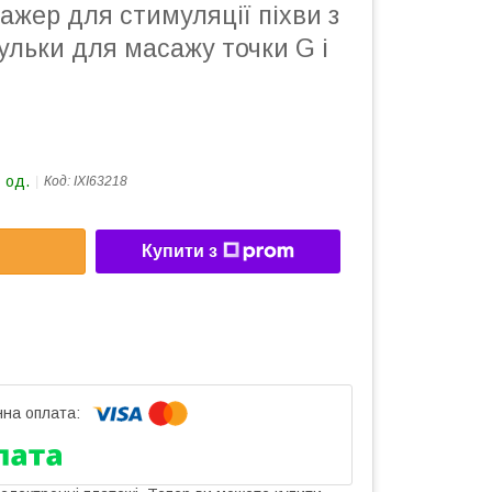
ажер для стимуляції піхви з
ульки для масажу точки G і
 од.
Код:
IXI63218
Купити з