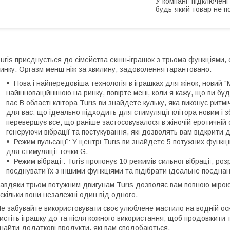
У компанії підключені
будь-який товар не п
uris приєднується до сімейства екшн-іграшок з трьома функціями
инку. Оргазм менш ніж за хвилину, задоволення гарантовано.
Нова і найпередовіша технологія в іграшках для жінок, новий "
найінноваційнішою на ринку, повірте мені, коли я кажу, що ви буд
вас В області клітора Turis ви знайдете кульку, яка виконує ритмі
для вас, що ідеально підходить для стимуляції клітора новим і
перевершує все, що раніше застосовувалося в жіночій еротичній с
генеруючи вібрації та постукування, які дозволять вам відкрити 
Режим пульсації: У центрі Turis ви знайдете 5 потужних функц
для стимуляції точки G.
Режим вібрації: Turis пропонує 10 режимів сильної вібрації, р
поєднувати їх з іншими функціями та підібрати ідеальне поєдна
авдяки трьом потужним двигунам Turis дозволяє вам повною міро
скільки вони незалежні один від одного.
е забувайте використовувати своє улюблене мастило на водній ос
истіть іграшку до та після кожного використання, щоб продовжити 
найти додаткові продукти, які вам сподобаються.