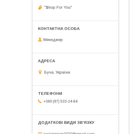
"$hop For You"
Менеджер
Буча, Україна
+380 (97) 533-24-84
ruslanprom2020@gmail.com