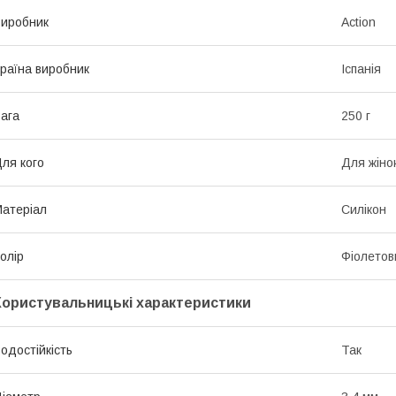
иробник
Action
раїна виробник
Іспанія
ага
250 г
ля кого
Для жіно
атеріал
Силікон
олір
Фіолетов
Користувальницькі характеристики
одостійкість
Так