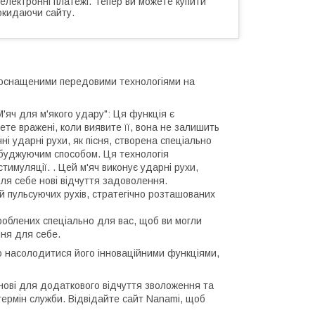
 електронні платежі. Тепер ви можете купити
окидаючи сайту.
, оснащеними передовими технологіями на
М'яч для м'якого удару": Ця функція є
ете вражені, коли виявите її, вона не залишить
чні ударні рухи, як пісня, створена спеціально
 збуджуючим способом. Ця технологія
тимуляції. . Цей м'яч виконує ударні рухи,
для себе нові відчуття задоволення.
ій пульсуючих рухів, стратегічно розташованих
озроблених спеціально для вас, щоб ви могли
ння для себе.
ю насолодитися його інноваційними функціями,
нові для додаткового відчуття зволоження та
термін служби. Відвідайте сайт Nanami, щоб