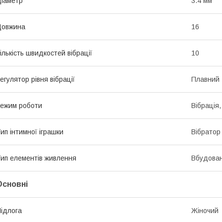
іаметр
3.4 мм
Довжина
16
ількість швидкостей вібрації
10
егулятор рівня вібрації
Плавний
ежим роботи
Вібрація
ип інтимної іграшки
Вібратор
ип елементів живлення
Вбудован
Основні
ідлога
Жіночий