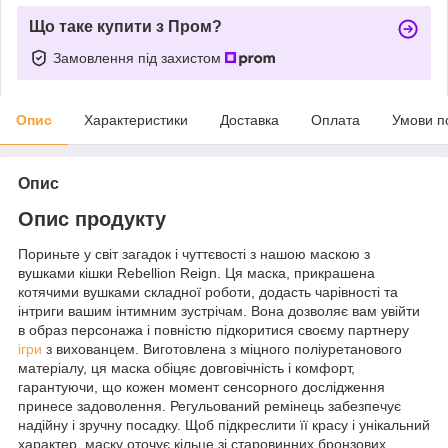
Що таке купити з Пром?
Замовлення під захистом
Опис
Характеристики
Доставка
Оплата
Умови п
Опис
Опис продукту
Пориньте у світ загадок і чуттєвості з нашою маскою з
вушками кішки Rebellion Reign. Ця маска, прикрашена
котячими вушками складної роботи, додасть чарівності та
інтриги вашим інтимним зустрічам. Вона дозволяє вам увійти
в образ персонажа і повністю підкоритися своєму партнеру
ігри
з вихованцем. Виготовлена з міцного поліуретанового
матеріалу, ця маска обіцяє довговічність і комфорт,
гарантуючи, що кожен момент сенсорного дослідження
принесе задоволення. Регульований ремінець забезпечує
надійну і зручну посадку. Щоб підкреслити її красу і унікальний
характер, маску оточує кільце зі старовинних бронзових