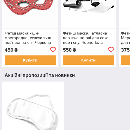
Фетіш маска кішки
Фетиш маска,, атласна
Фети
маскарадна, сексуальна
пов'язка на очі для секс-
Мере
пов'язка на очі, Червона
ігор і сну, Чорно-біла
для 
Чор
450
550
375
₴
₴
Купити
Купити
Акційні пропозиції та новинки