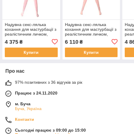
Надувна секс-лялька
Надувна секс-лялька
Наду
кохання для мастурбації з
кохання для мастурбації з
коха
реалістичним личком,
реалістичним личком,
реал
грудьми, руками та
силіконовими грудьми,
груд
4 375
6 110
4 8
₴
₴
ногами
руками та ногами
ног
Купити
Купити
Про нас
97% позитивних з 36 відгуків за рік
Працює з 24.11.2020
м. Буча
Буча, Україна
Контакти
Сьогодні працює з 09:00 до 15:00