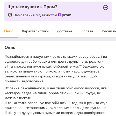
Що таке купити з Пром?
Замовлення під захистом
Опис
Характеристики
Доставка
Оплата
Умови п
Опис
Познайомтеся з надувними секс-ляльками Lovey-dovey, і ви
відкриєте для себе красиві очі, довгі стрункі ноги, реалістичні
вії та спокусливі пухкі груди. Вибирайте між її бархатистою
вагіною та вишуканою попкою, а потім насолоджуйтесь
реалістичними текстурами, створеними для того, щоб
принести задоволення.
Втілення сексапільності, у неї хвилі блискучого волосся, яке
каскадом падає на плечі, обрамляючи її пишні груди, які
можна стискати.
Її тонка талія запрошує вас обійняти її, тоді як її руки та ступні
прикрашені витонченими, виліпленими пальцями рук та ніг.
Її піхву та дупу з двома вузькими входами для дослідження