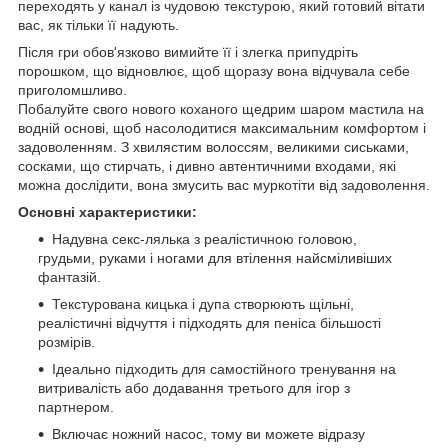
переходять у канал із чудовою текстурою, який готовий вітати
вас, як тільки її надують.
Після гри обов'язково вимийте її і злегка припудріть
порошком, що відновлює, щоб щоразу вона відчувала себе
приголомшливо.
Побалуйте свого нового коханого щедрим шаром мастила на
водній основі, щоб насолодитися максимальним комфортом і
задоволенням. З хвилястим волоссям, великими сиськами,
сосками, що стирчать, і дивно автентичними входами, які
можна дослідити, вона змусить вас муркотіти від задоволення.
Основні характеристики:
Надувна секс-лялька з реалістичною головою,
грудьми, руками і ногами для втілення найсміливіших
фантазій.
Текстурована кицька і дупа створюють щільні,
реалістичні відчуття і підходять для пеніса більшості
розмірів.
Ідеально підходить для самостійного тренування на
витривалість або додавання третього для ігор з
партнером.
Включає ножний насос, тому ви можете відразу