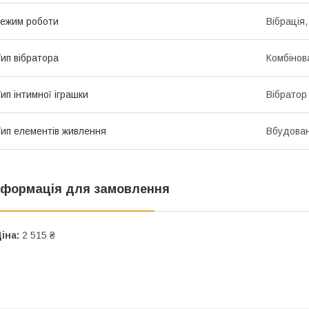
ежим роботи
Вібрація
ип вібратора
Комбінов
ип інтимної іграшки
Вібратор
ип елементів живлення
Вбудован
нформація для замовлення
іна:
2 515 ₴