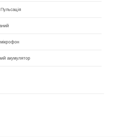
, Пульсація
аний
 мікрофон
ий акумулятор