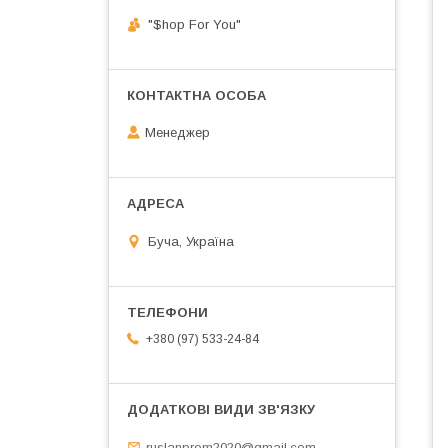
"$hop For You"
Менеджер
Буча, Україна
+380 (97) 533-24-84
ruslanprom2020@gmail.com