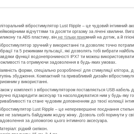
літоральний вібростимулятор Lust Ripple – це чудовий інтимний а
еймовірними відчуттями та досягти оргазму за лічені хвилини. Виго
иликону та ABS пластику, він
не тільки приє
мний на дотик, а й гігіє
ібростимулятор зручний у використанні та дозволяє точно потрапи
ібрації та 5 режимами пульсації, які дозволять тобі вибрати найбі
авдяки функції водонепроникності IPX7 ти можеш використовувати 
ожливості та отримуючи задоволення в будь-яких умовах.
аявність форми, спеціально розробленої для стимуляції клітора, д
тупінь збудження. Компактний та привабливий дизайн вібростимуля
риємним у використанні.
акож у комплекті з вібростимулятором поставляється USB-кабель 
ручно підзарядити аксесуар та насолоджуватися ним у будь-яку го
ривабливості та стане чудовим доповненням до твоєї колекції інти
ібростимулятор Lust Ripple – це неперевершене поєднання стильно
ке не залишить байдужим жодну жінку. Дозволь собі поринути у с
адоволення за допомогою цього інтимного аксесуара.
атеріал: рідкий силікон.