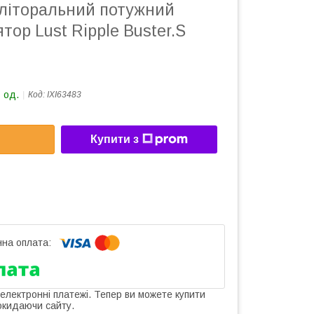
кліторальний потужний
тор Lust Ripple Buster.S
 од.
Код:
IXI63483
Купити з
 електронні платежі. Тепер ви можете купити
окидаючи сайту.