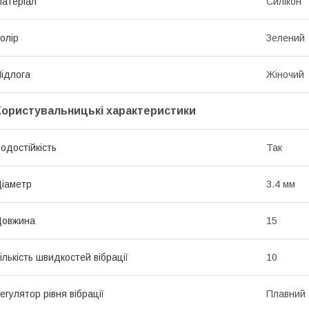
атеріал
Силікон
олір
Зелений
ідлога
Жіночий
Користувальницькі характеристики
одостійкість
Так
іаметр
3.4 мм
Довжина
15
ількість швидкостей вібрації
10
егулятор рівня вібрації
Плавний