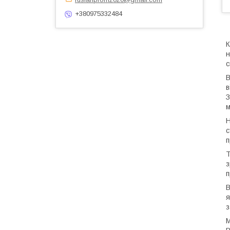
+380975332484
К
н
с
В
в
З
м
Н
с
п
Т
з
п
В
я
з
М