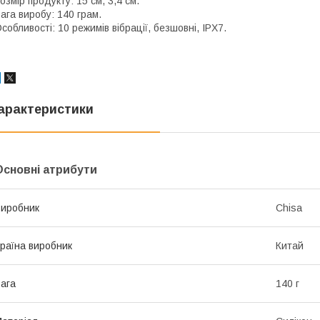
озмір продукту: 15 см, 3,4 см.
ага виробу: 140 грам.
собливості: 10 режимів вібрації, безшовні, IPX7.
арактеристики
Основні атрибути
иробник
Chisa
раїна виробник
Китай
ага
140 г