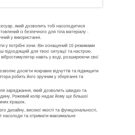
ксесуар, який дозволить тобі насолодитися
товлений із безпечного для тіла матеріалу -
нічний у використанні.
ти у потрібні зони. Він оснащений 10 режимами
льш підходящий для твоєї ситуації та настрою.
вібростимулятор навіть у воді, розширюючи свої
озволяє досягти яскравих відчуттів та підвищити
тора робить його зручним у зберіганні та
для заряджання, який дозволить швидко та
дину. Рожевий колір надає йому ще більшої
мних іграшок.
го дизайну, високої якості та функціональності,
віт насолоди та отримати максимальне