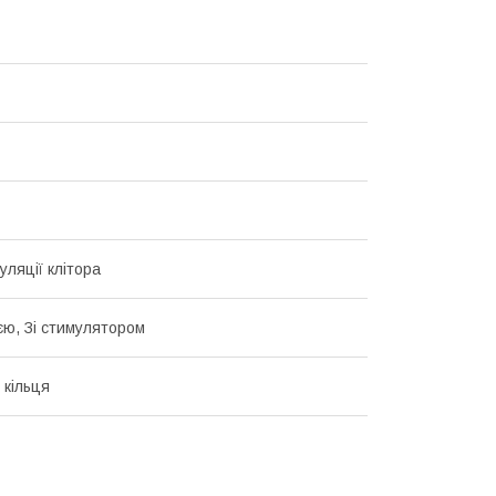
уляції клітора
ією, Зі стимулятором
 кільця