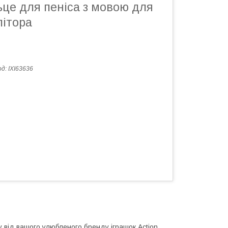
ьце для пеніса з мовою для
літора
од:
IXI63636
 від вашого улюбленого бренду іграшок Action.