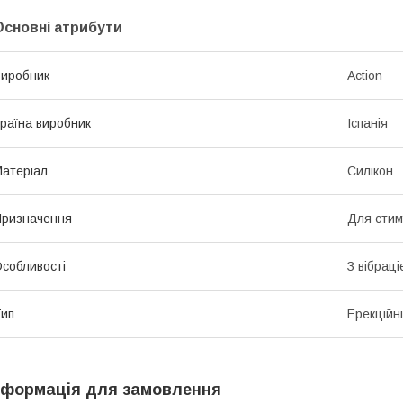
Основні атрибути
иробник
Action
раїна виробник
Іспанія
атеріал
Силікон
ризначення
Для стим
собливості
З вібрац
ип
Ерекційні
нформація для замовлення