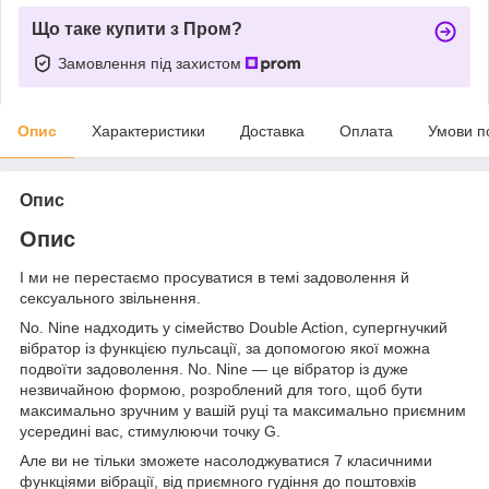
Що таке купити з Пром?
Замовлення під захистом
Опис
Характеристики
Доставка
Оплата
Умови п
Опис
Опис
І ми не перестаємо просуватися в темі задоволення й
сексуального звільнення.
No. Nine надходить у сімейство Double Action, супергнучкий
вібратор із функцією пульсації, за допомогою якої можна
подвоїти задоволення. No. Nine — це вібратор із дуже
незвичайною формою, розроблений для того, щоб бути
максимально зручним у вашій руці та максимально приємним
усередині вас, стимулюючи точку G.
Але ви не тільки зможете насолоджуватися 7 класичними
функціями вібрації, від приємного гудіння до поштовхів