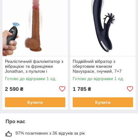
Реалістичний фалоімітатор з
Подвійний вібратор з
вібрацією та фрикціями
обертовим язичком
Jonathan, з пультом і
Navyspace, гнучкий, 7+7
присоскою, 3+3 режими
режимів
Готово до відправки 1 од.
Готово до відправки 1 од.
2 590
1 785
₴
₴
Купити
Купити
Про нас
97% позитивних з 36 відгуків за рік