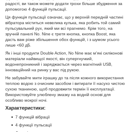
радості, ви також можете додати трохи більше збудження за
допомогою 4 функцій пульсації.
Ця функція пульсації означає, що у верхній передній частині
вібратора міститься невелика кулька, яка робить той самий
пульсувальний рух, який ми всі прагнемо. Крім того, на
зручній панелі No. Nine є третя кнопка, кнопка Boost, яка
дасть вам різке збільшення обох функцій, і з шумом усього
лише <60 дБ.
Як і інші продукти Double Action, No Nine має м'які силіконові
матеріали найвищої якості, він супергнучкий,
водонепроникний і заряджається через магнітний USB,
інноваційний на ринку у вас під рукою.
Не забувайте мити іграшку до та після кожного використання
теплою водою з очисним засобом і витирати її насухо чистою
сухою тканиною, щоб продовжити термін її експлуатації.
Використовуйте улюблену змазку на водній основі для
особливо мокрої ночі.
Характеристики:
7 функцій вібрації
4 функції пульсації