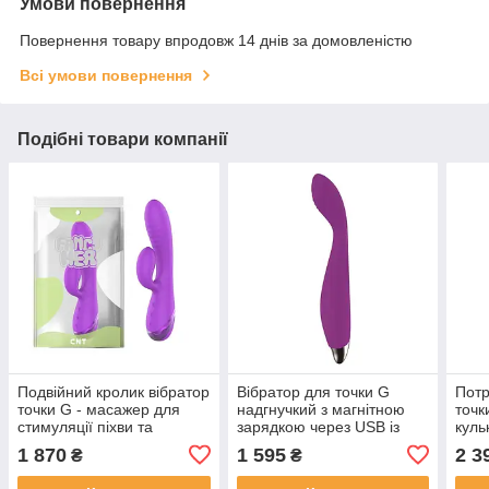
Умови повернення
Повернення товару впродовж 14 днів за домовленістю
Всі умови повернення
Подібні товари компанії
Подвійний кролик вібратор
Вібратор для точки G
Потр
точки G - масажер для
надгнучкий з магнітною
точк
стимуляції піхви та
зарядкою через USB із
куль
клітора, Фіолетовий
силікону з 10 режимами
стим
1 870
1 595
2 3
₴
₴
вібрації фіолетовий
Фіол