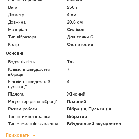
Вага
250 г
Діаметр
4 см
Довжина
20.6 см
Матеріал
Силікон
Тип вібратора
Для точки G
Колір
Фіолетовий
Основні
Водостійкість
Так
Кількість швидкостей
7
вібрації
Кількість швидкостей
4
пульсації
Підлога
Жіночий
Регулятор рівня вібрації
Плавний
Режим роботи
Вібрація, Пульсація
Тип інтимної іграшки
Вібратор
Тип елементів живлення
Вбудований акумулятор
Приховати