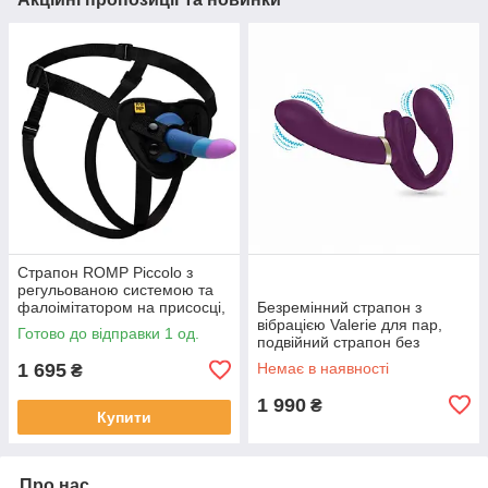
Страпон ROMP Piccolo з
регульованою системою та
фалоімітатором на присосці,
Безремінний страпон з
12,7 см
вібрацією Valerie для пар,
Готово до відправки 1 од.
подвійний страпон без
ременів, 12 режимів
1 695
Немає в наявності
₴
1 990
₴
Купити
Про нас