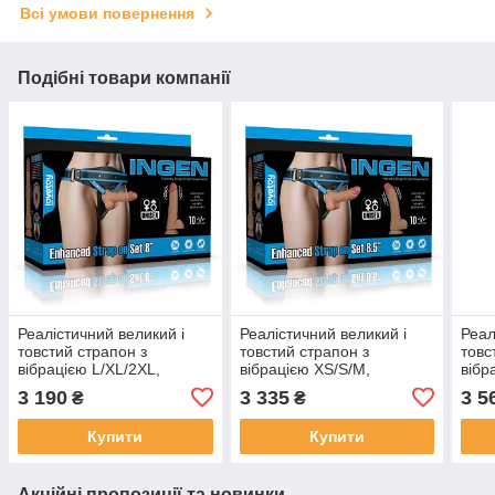
Всі умови повернення
Подібні товари компанії
Реалістичний великий і
Реалістичний великий і
Реал
товстий страпон з
товстий страпон з
товс
вібрацією L/XL/2XL,
вібрацією XS/S/M,
вібр
Тілесний (20 см)
Тілесний (22 см)
Тіле
3 190
3 335
3 5
₴
₴
Купити
Купити
Акційні пропозиції та новинки