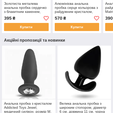
Золотиста металева
Алюмінієва анальна
Анал
анальна пробка сердечко
пробка серце кольорова з
рай
з блакитним каменем,
райдужним кристалом,
Matr
кристалом, зі стразами
каменем, зі стразами
коль
395
570
390
₴
₴
сваровськи, Середня
Купити
Купити
Акційні пропозиції та новинки
Анальна пробка з кристалом
Велика анальна пробка з
Addicted Toys Jewel,
широким стопором, діаметр
медичний силікон, розмір M,
6 см, довжина 11 см, чорна