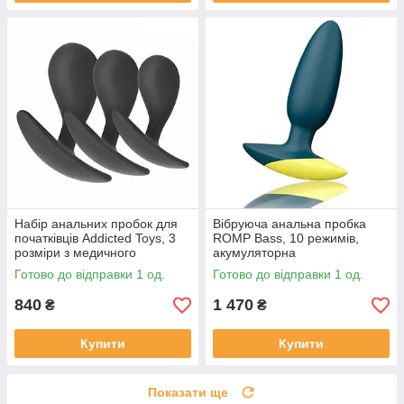
Набір анальних пробок для
Вібруюча анальна пробка
початківців Addicted Toys, 3
ROMP Bass, 10 режимів,
розміри з медичного
акумуляторна
силікону, модель 3
Готово до відправки 1 од.
Готово до відправки 1 од.
840
1 470
₴
₴
Купити
Купити
Показати ще