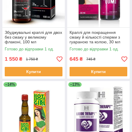
Збуджувальні краплі для двох
Краплі для покращення
без смаку у великому
смаку й кількості сперми з
флаконі, 100 мл
гуараною та колою, 30 мл
Готово до відправки 1 од.
Готово до відправки 1 од.
1 550
645
₴
₴
1 750 ₴
745 ₴
Купити
Купити
–14%
–13%