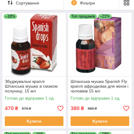
тому жінки можуть отримати ще більше від еротичних
Сортування
0
Фільтри
переживань, а чоловіки можуть відчути себе задоволеними.
–18%
Топ продажів
–21%
Збуджувальні краплі
Шпанська мушка Spanish Fly
Шпанська мушка зі смаком
краплі афродизіак для жінок і
полуниці, 15 мл
чоловіків 15 мл
Готово до відправки 1 од.
Готово до відправки 1 од.
470
380
₴
₴
570 ₴
480 ₴
Купити
Купити