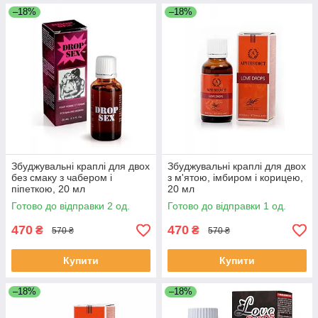
–18%
–18%
Збуджувальні краплі для двох
Збуджувальні краплі для двох
без смаку з чабером і
з м'ятою, імбиром і корицею,
піпеткою, 20 мл
20 мл
Готово до відправки 2 од.
Готово до відправки 1 од.
470
470
₴
₴
570 ₴
570 ₴
Купити
Купити
–18%
–18%