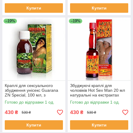
Купити
Купити
–19%
–19%
Краплі для сексуального
Збуджуючі краплі для
збудження унісекс Guarana
чоловіків Hot Sex Man 20 мл
ZN Special, 100 мл, з
натуральні на екстрактах
екстрактом гуарани
чабру та кориці
Готово до відправки 1 од.
Готово до відправки 1 од.
430
430
₴
₴
530 ₴
530 ₴
Купити
Купити