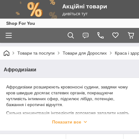
Shop For You
Товари та послуги
Товари для Дорослих
Краса і здо
Афродизіаки
Афродизіаки розширюють кровоносні судини, завдяки чому
кров швидше досягає статевих органів, покращуючи
чутливість інтимних сфер, підсилює лібідо, потенцію,
бажання і еротичні відчуття.
Сильна концентрація інгредієнтів допоможе запалити навіть
саму безсердечну жінку, і вона стане палкою і пристрасною
Показати все
коханкою.
Унікальні секс краплі роблять сильний вплив на чоловіків,