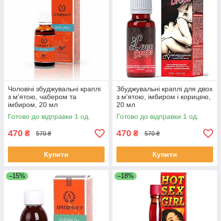
Чоловічі збуджувальні краплі
Збуджувальні краплі для двох
з м'ятою, чабером та
з м'ятою, імбиром і корицею,
імбиром, 20 мл
20 мл
Готово до відправки 1 од.
Готово до відправки 1 од.
470
470
₴
₴
570 ₴
570 ₴
Купити
Купити
–15%
–18%