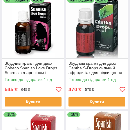
Топ продажів
–16%
Топ продажів
–18%
Збудливі краплі для двох
Збудливі краплі для двох
Cobeco Spanish Love Drops
Cantha S-Drops сильний
Secrets з л-аргініном і
афродизіак для підвищення
вітаміном С, 30 мл
сексуальної енергії з L-
Готово до відправки 1 од.
Готово до відправки 1 од.
аргініном та вітаміном C
545
470
₴
₴
645 ₴
570 ₴
Купити
Купити
–18%
–18%