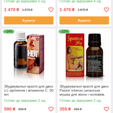
Готово до відправки 5 од.
Готово до відправки 4 од.
1 470
1 470
₴
₴
1 670 ₴
1 670 ₴
Купити
Купити
–14%
–22%
Збуджувальні краплі для двох
Збуджувальні краплі для двох
з L-аргініном і вітаміном C, 30
Pasion Intenso шпанська
мл
мушка для жінок і чоловіків,
Афродизіак (15 мл)
Готово до відправки 2 од.
Готово до відправки 2 од.
590
355
₴
₴
690 ₴
455 ₴