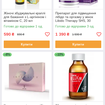
Жіночі збуджувальні краплі
Препарат для підвищення
для бажання з L-аргініном і
лібідо та оргазму у жінок
вітаміном C, 20 мл
Libido Therapy SHS, 30
капсул
Готово до відправки 1 од.
Готово до відправки 3 од.
590
1 390
₴
₴
690 ₴
1 590 ₴
Купити
Купити
–8%
–10%