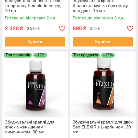
Капсули для жіночого лібідо
Збуджувальні краплі
та оргазму Female Intensity,
Шпанська мушка без смаку
10 шт
для двох, 15 мл
Готово до відправки 2 од.
Готово до відправки 3 од.
2 320
895
₴
₴
2 520 ₴
995 ₴
Купити
Купити
Топ продажів
–12%
Топ продажів
–12%
Збуджувальні краплі для
Збуджувальні краплі для двох
жінок з женьшенем і
Sex ELEXIR з L-аргініном, 30
лимонником, 30 мл
мл